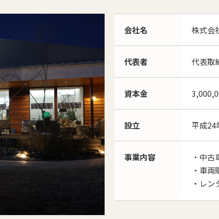
会社名
株式会社 
代表者
代表取
資本金
3,000,
設立
平成24
事業内容
・中古
・車両
・レン