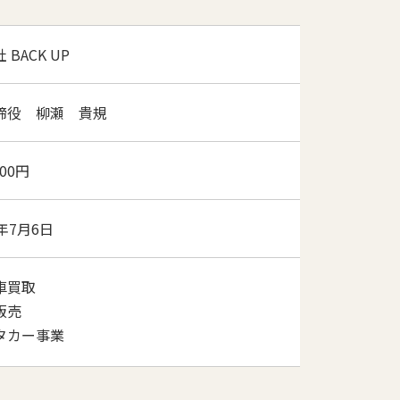
BACK UP
締役 柳瀬 貴規
000円
年7月6日
車買取
販売
タカー事業