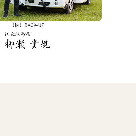
（株）BACK-UP